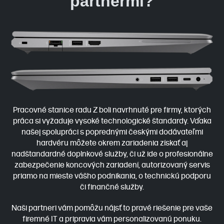
partnermi?
Pracovné stanice radu Z boli navrhnuté pre firmy, ktorých
práca si vyžaduje vysoké technologické štandardy. Vďaka
našej spolupráci s poprednými českými dodávateľmi
hardvéru môžete okrem zariadenia získať aj
nadštandardné doplnkové služby, či už ide o profesionálne
zabezpečenie koncových zariadení, autorizovaný servis
priamo na mieste vášho podnikania, o technickú podporu
či finančné služby.
Naši partneri vám pomôžu nájsť to pravé riešenie pre vaše
firemné IT a pripravia vám personalizovanú ponuku.