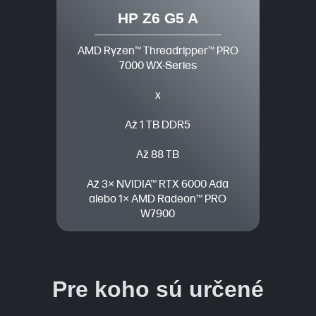
HP Z6 G5 A
AMD Ryzen™ Threadripper™ PRO
7000 WX-Series
x
Až 1 TB DDR5
Až 88 TB
Až 3× NVIDIA™ RTX 6000 Ada
alebo 1× AMD Radeon™ PRO
W7900
Pre koho sú určené