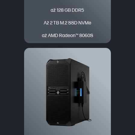
až 128 GB DDR5
Až 2 TB M.2 SSD NVMe
až AMD Radeon™ 8060S