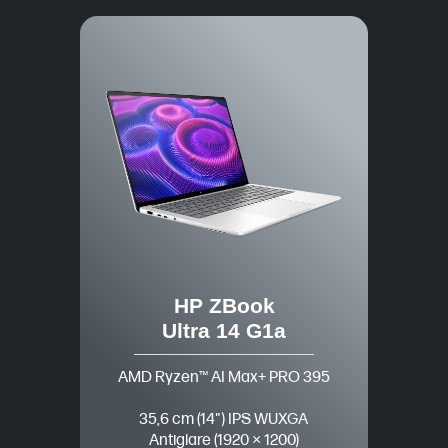
HP ZBook
Ultra 14 G1a
AMD Ryzen™ AI Max+ PRO 395
35,6 cm (14") IPS WUXGA
Antiglare (1920 × 1200)