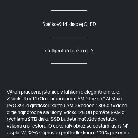
Špičkový 14“ displej OLED
Inteligentné funkcie s AI
Výkon pracovnej stanice v ľahkom a elegantnom tele.
ZBook Ultra 14 G1a s procesorom AMD Ryzen™ AI Max+
PRO 395 a grafickou kartou AMD Radeon™ 8060 zvládne
aj tie najnáročnejšie úlohy. Vďaka 128 GB pamäte RAM a
rýchlemu 2 TB disku SSD budete mať vždy dostatok
výkonu a priestoru. O dokonalý obraz sa postará jasný 14“
displej WUXGA s úpravou proti odleskom a 100 % pokrytím