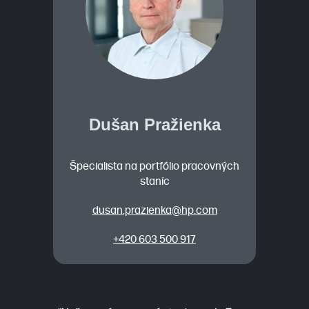
Dušan Pražienka
Špecialista na portfólio pracovných
staníc
dusan.prazienka@hp.com
+420 603 500 917