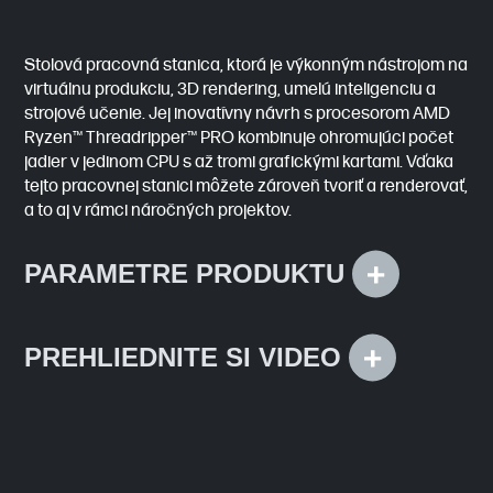
Stolová pracovná stanica, ktorá je výkonným nástrojom na
virtuálnu produkciu, 3D rendering, umelú inteligenciu a
strojové učenie. Jej inovatívny návrh s procesorom AMD
Ryzen™ Threadripper™ PRO kombinuje ohromujúci počet
jadier v jedinom CPU s až tromi grafickými kartami. Vďaka
tejto pracovnej stanici môžete zároveň tvoriť a renderovať,
a to aj v rámci náročných projektov.
PARAMETRE PRODUKTU
Operačný
Windows 11 Pro
PREHLIEDNITE SI VIDEO
systém
AMD Ryzen™ Threadripper™ PRO 7000 WX-
Procesor
Series
Až 1 TB DDR5
Pamäť