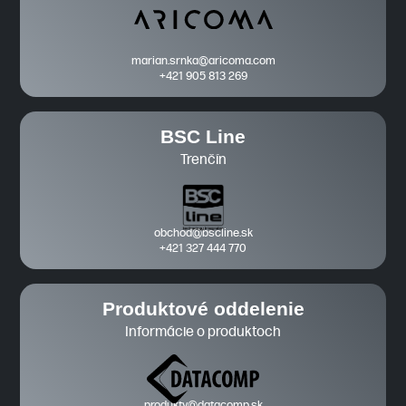
marian.srnka@aricoma.com
+421 905 813 269
BSC Line
Trenčín
obchod@bscline.sk
+421 327 444 770
Produktové oddelenie
Informácie o produktoch
produkty@datacomp.sk