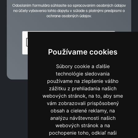
Odoslaním formulára súhlasíte so spracovaním osobných údajov
na účely vybavenia tohto dopytu v súlade s platnými predpismi o
ochrane osobných údajov.
Používame cookies
Súbory cookie a ďalšie
technológie sledovania
používame na zlepšenie vášho
zážitku z prehliadania našich
webových stránok, na to, aby sme
vám zobrazovali prispôsobený
obsah a cielené reklamy, na
analýzu návštevnosti našich
webových stránok a na
pochopenie toho, odkiaľ naši
Zmena jazyka