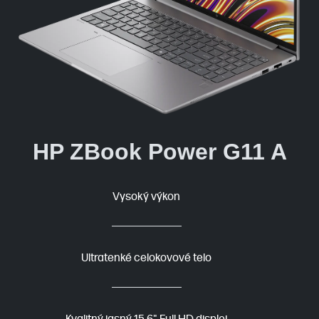
HP ZBook Power G11 A
Vysoký výkon
Ultratenké celokovové telo
Kvalitný jasný 15,6" Full HD displej