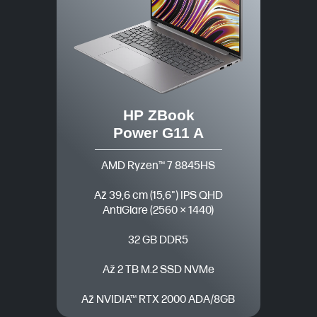
HP ZBook
Power G11 A
AMD Ryzen™ 7 8845HS
Až 39,6 cm (15,6") IPS QHD
AntiGlare (2560 × 1440)
32 GB DDR5
Až 2 TB M.2 SSD NVMe
Až NVIDIA™ RTX 2000 ADA/8GB