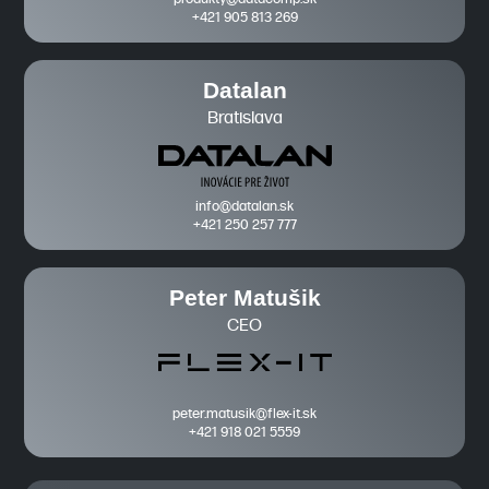
+421 905 813 269
Datalan
Bratislava
info@datalan.sk
+421 250 257 777
Peter Matušik
CEO
peter.matusik@flex-it.sk
+421 918 021 5559