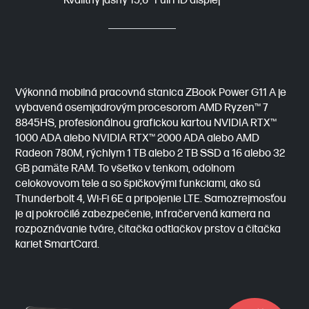
Výkonná mobilná pracovná stanica ZBook Power G11 A je
vybavená osemjadrovým procesorom AMD Ryzen™ 7
8845HS, profesionálnou grafickou kartou NVIDIA RTX™
1000 ADA alebo NVIDIA RTX™ 2000 ADA alebo AMD
Radeon 780M, rýchlym 1 TB alebo 2 TB SSD a 16 alebo 32
GB pamäte RAM. To všetko v tenkom, odolnom
celokovovom tele a so špičkovými funkciami, ako sú
Thunderbolt 4, Wi-Fi 6E a pripojenie LTE. Samozrejmosťou
je aj pokročilé zabezpečenie, infračervená kamera na
rozpoznávanie tváre, čítačka odtlačkov prstov a čítačka
kariet SmartCard.