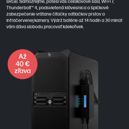
sRGB. Samozrejme, poteší vás celokovové šasi, Wi-Fi 7,
Thunderbolt™ 4, podsvietená klávesnica a špičkové
zabezpečenie vrátane čítačky odtlačkov prstov a
infračervenej kamery. Výdrž batérie až 14 hodín a 30 minút
vám dáva slobodu pracovať kdekoľvek.